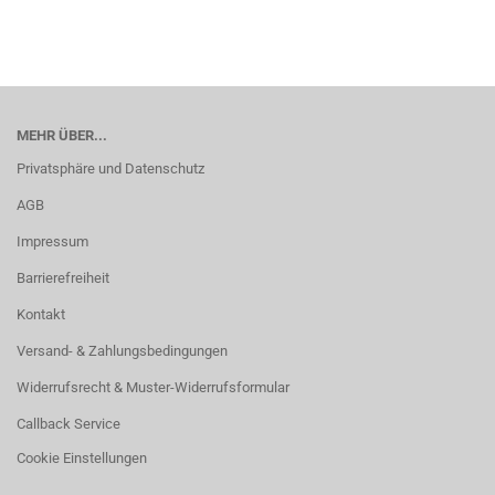
MEHR ÜBER...
Privatsphäre und Datenschutz
AGB
Impressum
Barrierefreiheit
Kontakt
Versand- & Zahlungsbedingungen
Widerrufsrecht & Muster-Widerrufsformular
Callback Service
Cookie Einstellungen