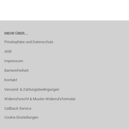
MEHR ÜBER...
Privatsphäre und Datenschutz
AGB
Impressum
Barrierefreiheit
Kontakt
Versand- & Zahlungsbedingungen
Widerrufsrecht & Muster-Widerrufsformular
Callback Service
Cookie Einstellungen